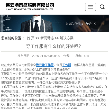
您当前的位置 ：
首 页
>>
新闻动态
>>
解决方案
穿工作服有什么样的好处呢？
发布日期：
2025-01-02 00:00:00
作者：
点击：
685
现在大多数的公司都要求穿
连云港工作服
，但是
工作服
一般样式都很普通，爱美的
人士都不愿意穿。那究竟穿工作服有什么样的好处呢？
不管是生产企业还是经营性的公司,基本上都有各自的工作服,一件工作服代表一个企
业的文化也代表一个企业的内涵.所以一些企业相当重视工作的设计和制作!重视工作
服的面料和款式.这就表明，一件工作服代表的意义还是很大的!
工作服的面料决定了岗位:工作服的面料决定岗位.这句话在很多人眼中存在异议，但
事实确实如此，一位员工的岗位在工作服上体现的很明确，每个的工作服都是不一
样的，工作服是根据其工作特性.个人与群体风格.政治经济地位.文化素养等，至于
设计要求具体而各异。时间与地点则是职业的大环境与小环境因素，时间有春夏秋
冬，白天与夜晚之别，地点则表现为地域性的大环境与具体工作时的小环境，尤其
是功能性的工作服，就尤为重要，起到了很好的保护性作用。